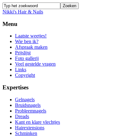
Nikki's Hair & Nails
Menu
Laatste weetjes!
Wie ben ik?
Afspraak maken
Prijslijst
Foto gallerij
Veel gestelde vragen
Links
Copyright
Expertises
Gelnagels
Bruidsnagels
Probleemnagels
Dreads
Kant en klare vlechtjes
Hairextensions
Schminken